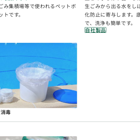
ごみ集積場等で使われるペットボ
生ごみから出る水をし
ットです。
化防止に寄与します。
で、洗浄も簡単です。
自社製品
槽消毒