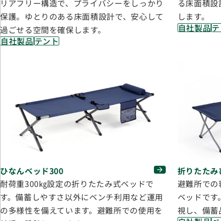
リアフリー構造で、プライバシーをしっかり
る床面積設
保護。ゆとりのある床面積設計で、安心して
します。
自社製品
テ
過ごせる空間を確保します。
自社製品
テント
ひなんベッド300
折りたたみ
耐荷重300㎏設定の折りたたみ式ベッドで
避難所での
す。備蓄しやすさ以外にベンチ利用など運用
ベッドです
の多様性を備えています。避難所での使用を
視し、備蓄