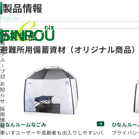
製品情報
Products
防災用品
高島グループ
避難所用備蓄資材（オリジナル商品
お知らせ
採用情報
ひなんルームなごみ
ひなんルー
車いすユーザーや高齢者も出入りしやすいバ
プライバシ