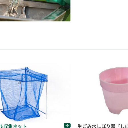
ル収集ネット
生ごみ水しぼり器「し