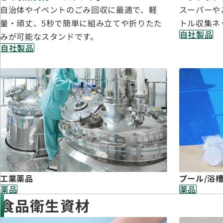
自治体やイベントのごみ回収に最適で、軽
スーパーや
量・頑丈、5秒で簡単に組み立てや折りたた
トル収集ネ
自社製品
みが可能なスタンドです。
自社製品
工業薬品
プール/浴
薬品
薬品
食品衛生資材