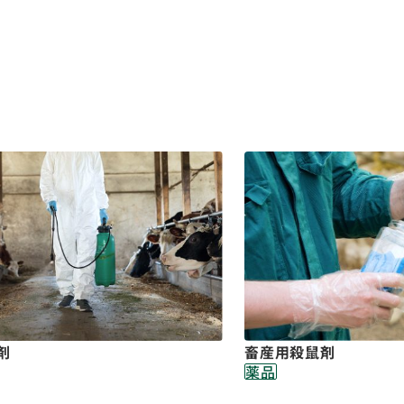
畜産用殺鼠剤
剤
薬品