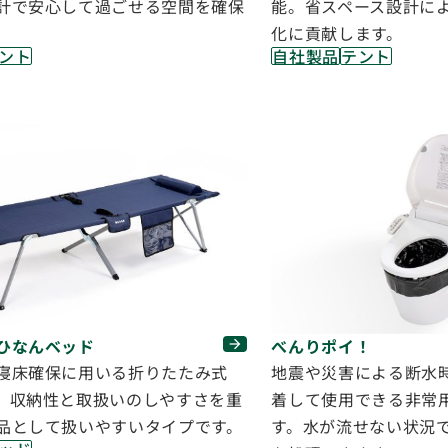
能。省スペース設計に
計で安心して過ごせる空間を確保
化に貢献します。
自社製品
テント
ント
べんりポイ！
ひなんベッド
地震や災害による断水
寝床確保に用いる折りたたみ式
着して使用できる非常
。収納性と取扱いのしやすさを重
す。水が流せない状況
品として扱いやすいタイプです。