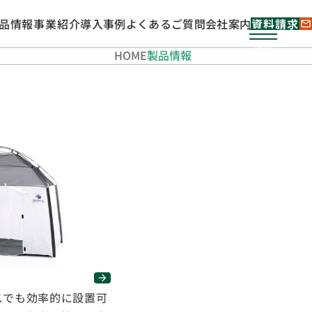
品情報
事業紹介
導入事例
よくあるご質問
会社案内
資料請求
mail
メニューを
MENU
HOME
製品情報
スでも効率的に設置可