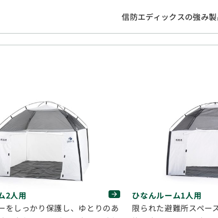
信防エディックスの強み
製
）
ひなんルーム1人用
ム2人用
限られた避難所スペー
ーをしっかり保護し、ゆとりのあ