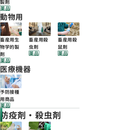
製剤
薬品
動物用
畜産用生
畜産用殺
畜産用殺
物学的製
鼠剤
虫剤
薬品
薬品
剤
薬品
医療機器
予防接種
用商品
薬品
防疫剤・殺虫剤