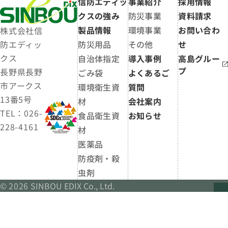
信防エディッ
事業紹介
採用情報
クスの強み
防災事業
資料請求
製品情報
環境事業
お問い合わ
株式会社信
防災用品
その他
せ
防エディッ
クス
自治体指定
導入事例
高島グルー
プ
長野県長野
ごみ袋
よくあるご
市アークス
環境衛生資
質問
13番5号
材
会社案内
TEL：026-
食品衛生資
お知らせ
228-4161
材
医薬品
防疫剤・殺
虫剤
©
2026
SINBOU EDIX Co., Ltd.