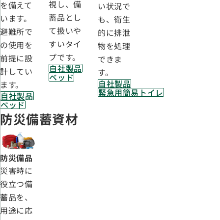
視し、備
を備えて
い状況で
蓄品とし
います。
も、衛生
て扱いや
避難所で
的に排泄
すいタイ
の使用を
物を処理
プです。
前提に設
できま
自社製品
計してい
す。
ベッド
自社製品
ます。
緊急用簡易トイレ
自社製品
ベッド
防災備蓄資材
防災備品
災害時に
役立つ備
蓄品を、
用途に応