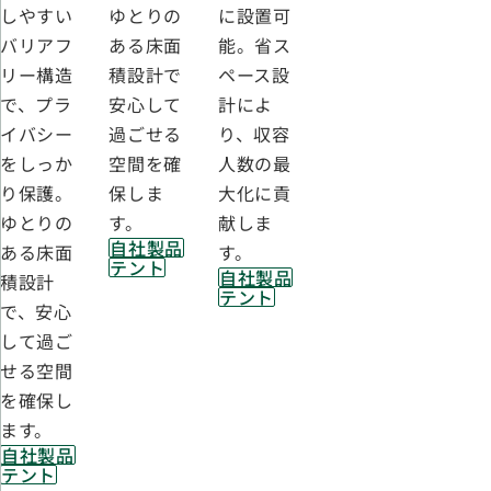
しやすい
に設置可
ゆとりの
バリアフ
能。省ス
ある床面
リー構造
ペース設
積設計で
で、プラ
計によ
安心して
イバシー
り、収容
過ごせる
をしっか
人数の最
空間を確
り保護。
大化に貢
保しま
ゆとりの
献しま
す。
自社製品
ある床面
す。
テント
自社製品
積設計
テント
で、安心
して過ご
せる空間
を確保し
ます。
自社製品
テント