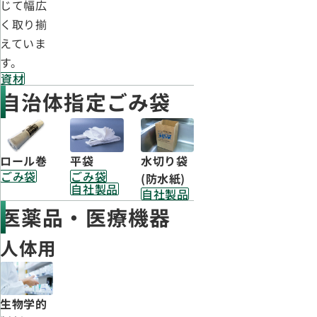
じて幅広
く取り揃
えていま
す。
資材
自治体指定ごみ袋
ロール巻
水切り袋
平袋
ごみ袋
ごみ袋
(防水紙)
自社製品
自社製品
医薬品・医療機器
人体用
生物学的