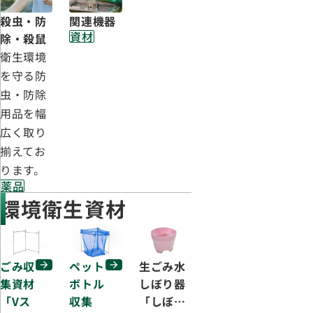
殺虫・防
関連機器
資材
除・殺鼠
衛生環境
を守る防
虫・防除
用品を幅
広く取り
揃えてお
ります。
薬品
環境衛生資材
ごみ収
ペット
生ごみ水
集資材
ボトル
しぼり器
「Vス
収集
「しぼ