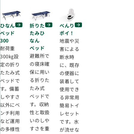
ひなん
べんり
折りた
ベッド
ポイ！
たみひ
300
なん
地震や災
ベッド
耐荷重
害による
避難所で
300㎏設
断水時
の寝床確
定の折り
に、既存
保に用い
たたみ式
の便器に
る折りた
ベッドで
装着して
たみ式
す。備蓄
使用でき
ベッドで
しやすさ
る非常用
す。収納
以外にベ
簡易トイ
性と取扱
ンチ利用
レセット
いのしや
など運用
です。水
すさを重
の多様性
が流せな