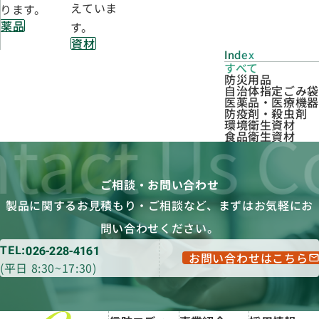
えていま
ります。
薬品
す。
資材
Index
すべて
防災用品
自治体指定ごみ袋
医薬品・医療機器
防疫剤・殺虫剤
tact Us C
環境衛生資材
食品衛生資材
ご相談・お問い合わせ
製品に関するお見積もり・ご相談など、
まずはお気軽にお
問い合わせください。
TEL:
026-228-4161
お問い合わせはこちら
mai
(平日 8:30~17:30)