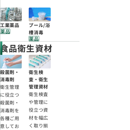
工業薬品
プール/浴
薬品
槽消毒
薬品
食品衛生資材
殺菌剤・
衛生検
消毒剤
査・衛生
管理資材
衛生管理
衛生検査
に役立つ
や管理に
殺菌剤・
役立つ資
消毒剤を
材を幅広
各種ご用
く取り揃
意してお