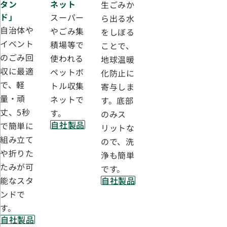
タン
ネット
りっこ
生ごみか
ド」
X」
スーパー
ら出る水
自治体や
やごみ集
をしぼる
イベント
積場等で
ことで、
のごみ回
使われる
地球温暖
収に最適
ペットボ
化防止に
で、軽
トル収集
寄与しま
量・頑
ネットで
す。底部
丈、5秒
す。
のみス
自社製品
で簡単に
リットな
組み立て
ので、洗
や折りた
浄も簡単
たみが可
です。
能なスタ
自社製品
ンドで
す。
自社製品