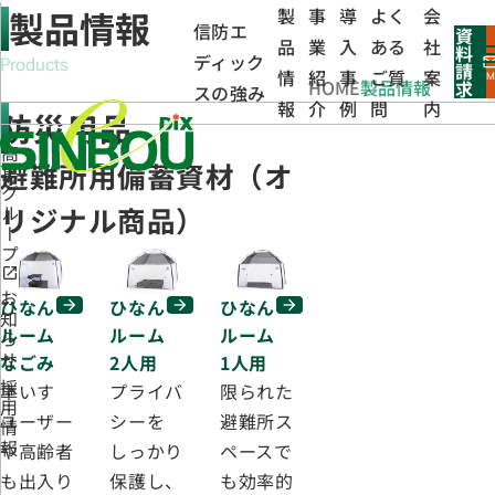
製品情報
製
事
導
よく
会
信防エ
資
品
業
入
ある
社
料
ディック
mai
Products
請
情
紹
事
ご質
案
M
HOME
製品情報
求
スの強み
報
介
例
問
内
防災用品
高島グループ
避難所用備蓄資材（オ
リジナル商品）
お知らせ
ひなん
ひなん
ひなん
ルーム
ルーム
ルーム
なごみ
1人用
2人用
車いす
限られた
プライバ
採用情報
ユーザー
避難所ス
シーを
や高齢者
ペースで
しっかり
も出入り
も効率的
保護し、